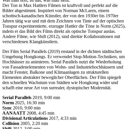
Was man hört, ist das, was man sieht.
Der Ton in Max Hattlers Filmen ist kraftvoll und perfekt auf die
Bilder abgestimmt. Inspiriert von Norman McLaren, einem
schottisch-kanadischen Künstler, der von den 1930er bis 1970er
Jahren tätig war und mit dem Zeichnen von Tinte auf der optischen
Tonspur experimentierte, erzeugte Hattler die Töne in Norm (2025),
indem er das Bild des Films direkt als optische Tonspur auslas.
Andere Filme, wie Shift (2012), sind direkte Kollaborationen mit
verschiedenen Klangkünstlern.
Der Film Serial Parallels (2019) enstand in der dichten städtischen
Umgebung Hongkongs. Er verwendet Stop-Motion-Techniken, um
Hochhäuser zu animieren. Serial Parallels nutzt die Wiederholung
von Fassadenelementen von Wohn- und Industriehochhäusern und
macht Fenster, Balkone und Klimaanlagen zu strukturellen
Elementen abstrakter beweglicher Oberflächen. Der Film spiegelt
den schnellen Wachstum von Städten wie Hongkong wider und
schafft eine neue Art von surrealer, dystopischer Modernität.
Serial Parallels
2019, 9:00 min
Norm
2025, 16:30 min
Sync
2010, 9:00 min
AANAATT
2008, 4:45 min
Divisional Articulations
2017, 4:33 min
Collision
2005, 2:20 min
Shift
2012, 3:00 min