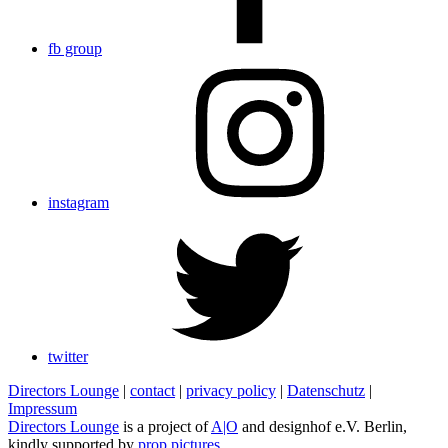
fb group
instagram
twitter
Directors Lounge
|
contact
|
privacy policy
|
Datenschutz
|
Impressum
Directors Lounge
is a project of
A|O
and designhof e.V. Berlin,
kindly supported by
prop pictures