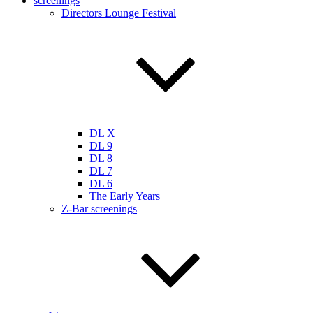
screenings
Directors Lounge Festival
DL X
DL 9
DL 8
DL 7
DL 6
The Early Years
Z-Bar screenings