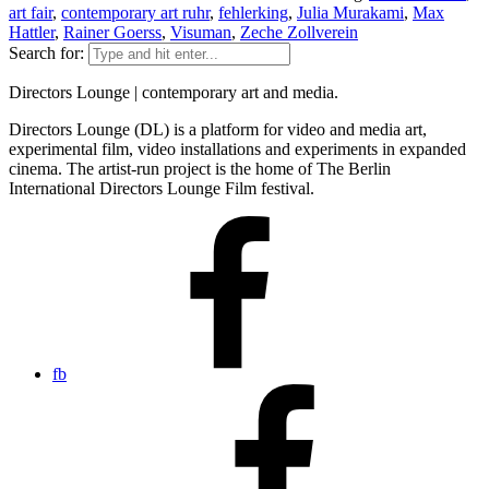
art fair
,
contemporary art ruhr
,
fehlerking
,
Julia Murakami
,
Max
Hattler
,
Rainer Goerss
,
Visuman
,
Zeche Zollverein
Search for:
Directors Lounge | contemporary art and media.
Directors Lounge (DL) is a platform for video and media art,
experimental film, video installations and experiments in expanded
cinema. The artist-run project is the home of The Berlin
International Directors Lounge Film festival.
fb