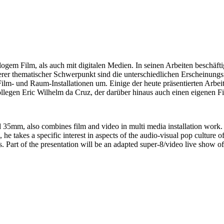
logem Film, als auch mit digitalen Medien. In seinen Arbeiten beschäf
er thematischer Schwerpunkt sind die unterschiedlichen Erscheinungsf
 Film- und Raum-Installationen um. Einige der heute präsentierten Arbe
llegen Eric Wilhelm da Cruz, der darüber hinaus auch einen eigenen Fi
d 35mm, also combines film and video in multi media installation work.
 he takes a specific interest in aspects of the audio-visual pop culture of
 Part of the presentation will be an adapted super-8/video live show 