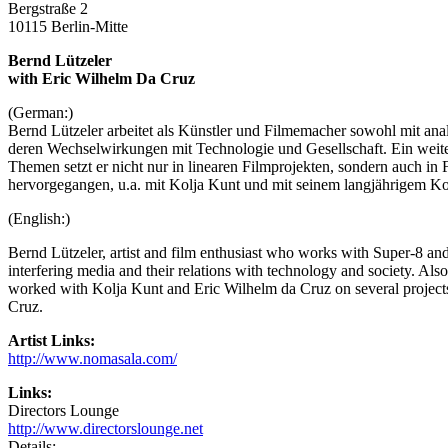
Bergstraße 2
10115 Berlin-Mitte
Bernd Lützeler
with Eric Wilhelm Da Cruz
(German:)
Bernd Lützeler arbeitet als Künstler und Filmemacher sowohl mit ana
deren Wechselwirkungen mit Technologie und Gesellschaft. Ein weiter
Themen setzt er nicht nur in linearen Filmprojekten, sondern auch in
hervorgegangen, u.a. mit Kolja Kunt und mit seinem langjährigem Ko
(English:)
Bernd Lützeler, artist and film enthusiast who works with Super-8 an
interfering media and their relations with technology and society. Also,
worked with Kolja Kunt and Eric Wilhelm da Cruz on several projects.
Cruz.
Artist Links:
http://www.nomasala.com/
Links:
Directors Lounge
http://www.directorslounge.net
Details: