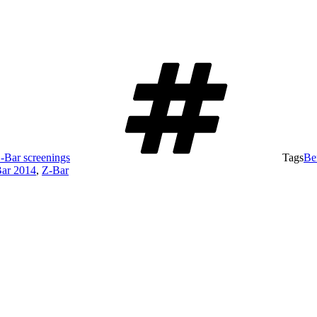
-Bar screenings
Tags
Be
ar 2014
,
Z-Bar