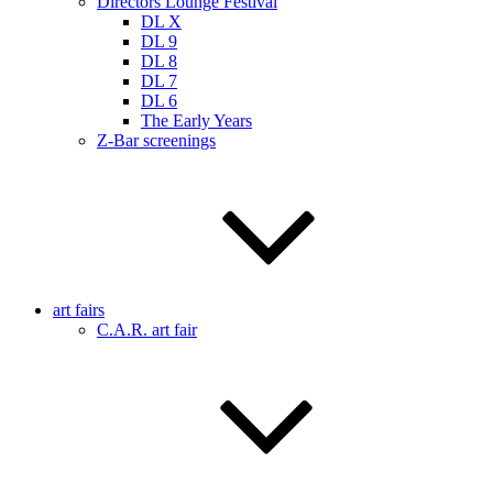
Directors Lounge Festival
DL X
DL 9
DL 8
DL 7
DL 6
The Early Years
Z-Bar screenings
art fairs
C.A.R. art fair