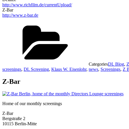
http://www.richfilm.de/currentUpload/
Z-Bar
http://www.z-bar.de
Categories
DL Blog
,
Z
screenings
,
DL Screening
,
Klaus W. Eisenlohr
,
news
,
Screenings
,
Z B
Z-Bar
Home of our monthly screenings
Z-Bar
Bergstraße 2
10115 Berlin-Mitte