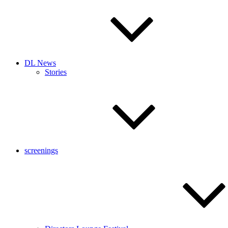
DL News
Stories
screenings