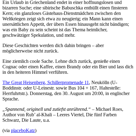
Ein Urlaub in Griechenland endet in einer hoffnungslosen und
bizarren Suche; eine sibirische Babuschka enthüllt einen finsteren
Kern; ein glanzloses Gästehaus-Dienstmädchen zwischen den
Weltkriegen zeigt sich etwa zu neugierig; ein Mann kann einen
unersättlichen Appetit, der übers Essen hinausgeht nicht bändigen;
was ein Baby zu sein scheint ist das Thema heimlicher,
geschwätziger Spekulation, und mehr.
Diese Geschichten werden dich dahin bringen – aber
möglicherweise nicht zurück.
Eine ziemlich coole Sache. Lehne dich zurück, genieße einen
Cognac oder einen Kaffee, einen Brandy oder ein Bier und lass dich
in den heiteren Himmel verführen.
The Great Heisenberg, Schillerpromenade 11
, Neukölln (U-
Boddinstr. oder U-Leinestr. sowie Bus 104 + 167, Haltestelle:
Herrfuhrtstr.). Donnerstag, den 30. August um 20:00, in englischer
Sprache.
„Spannend, originell und zutiefst anrührend.“
– Michael Roes,
Author von Rub’ al-Khali – Leeres Viertel, Die fünf Farben
Schwarz, Die Laute, u.a.
(via
placeboKatz
)