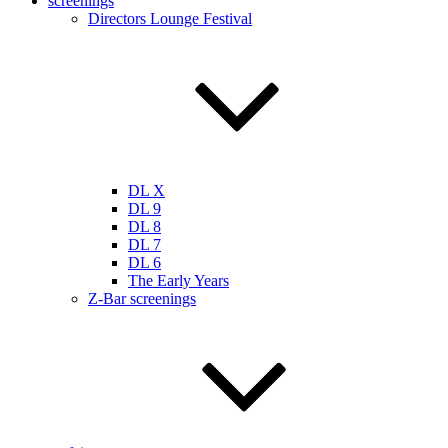
screenings
Directors Lounge Festival
DL X
DL 9
DL 8
DL 7
DL 6
The Early Years
Z-Bar screenings