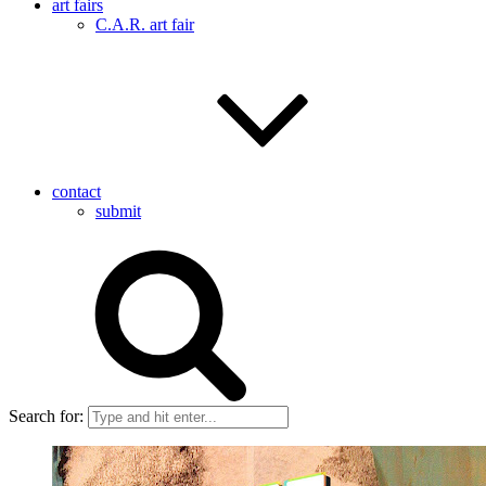
art fairs
C.A.R. art fair
contact
submit
Search for: