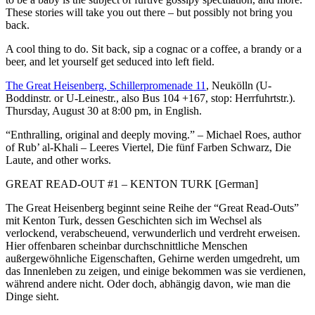
These stories will take you out there – but possibly not bring you
back.
A cool thing to do. Sit back, sip a cognac or a coffee, a brandy or a
beer, and let yourself get seduced into left field.
The Great Heisenberg, Schillerpromenade 11
, Neukölln (U-
Boddinstr. or U-Leinestr., also Bus 104 +167, stop: Herrfuhrtstr.).
Thursday, August 30 at 8:00 pm, in English.
“Enthralling, original and deeply moving.” – Michael Roes, author
of Rub’ al-Khali – Leeres Viertel, Die fünf Farben Schwarz, Die
Laute, and other works.
GREAT READ-OUT #1 – KENTON TURK [German]
The Great Heisenberg beginnt seine Reihe der “Great Read-Outs”
mit Kenton Turk, dessen Geschichten sich im Wechsel als
verlockend, verabscheuend, verwunderlich und verdreht erweisen.
Hier offenbaren scheinbar durchschnittliche Menschen
außergewöhnliche Eigenschaften, Gehirne werden umgedreht, um
das Innenleben zu zeigen, und einige bekommen was sie verdienen,
während andere nicht. Oder doch, abhängig davon, wie man die
Dinge sieht.