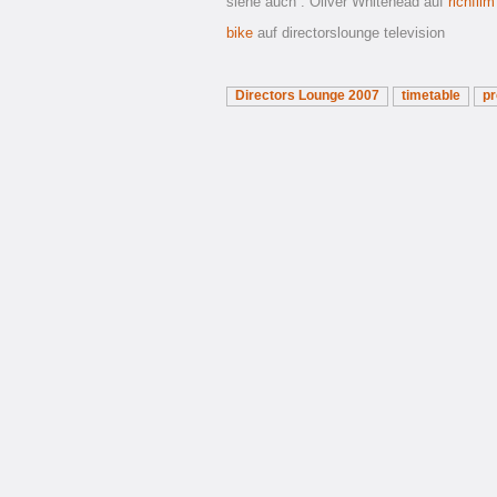
siehe auch : Oliver Whitehead auf
richfilm
bike
auf directorslounge television
Directors Lounge 2007
timetable
p