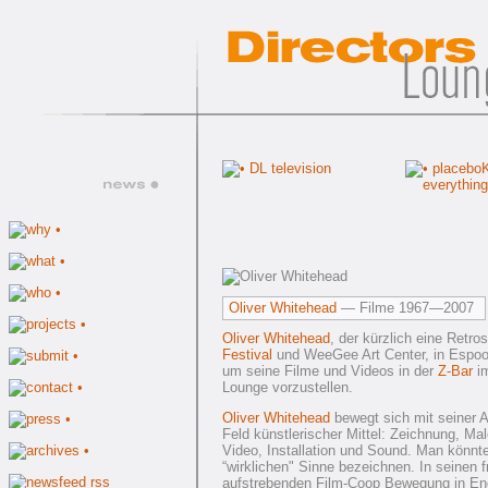
Oliver Whitehead
— Filme 1967—2007
Oliver Whitehead
, der kürzlich eine Retro
Festival
und WeeGee Art Center, in Espoo/
um seine Filme und Videos in der
Z-Bar
im
Lounge vorzustellen.
Oliver Whitehead
bewegt sich mit seiner A
Feld künstlerischer Mittel: Zeichnung, Male
Video, Installation und Sound. Man könnt
“wirklichen" Sinne bezeichnen. In seinen f
aufstrebenden Film-Coop Bewegung in Eng