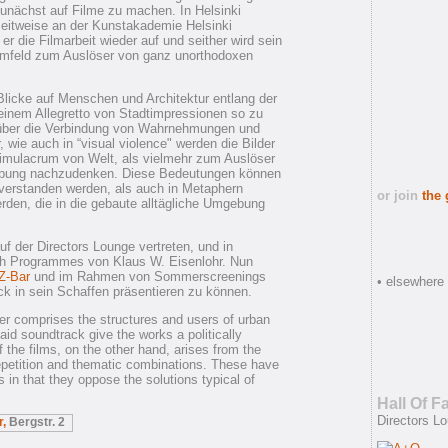
zunächst auf Filme zu machen. In Helsinki
 zeitweise an der Kunstakademie Helsinki
r die Filmarbeit wieder auf und seither wird sein
Umfeld zum Auslöser von ganz unorthodoxen
Blicke auf Menschen und Architektur entlang der
 einem Allegretto von Stadtimpressionen so zu
e über die Verbindung von Wahrnehmungen und
wie auch in “visual violence" werden die Bilder
imulacrum von Welt, als vielmehr zum Auslöser
ebung nachzudenken. Diese Bedeutungen können
 verstanden werden, als auch in Metaphern
or join
the
en, die in die gebaute alltägliche Umgebung
f der Directors Lounge vertreten, und in
ch Programmes von Klaus W. Eisenlohr. Nun
Z-Bar
und im Rahmen von Sommerscreenings
• elsewhere
ick in sein Schaffen präsentieren zu können.
ter comprises the structures and users of urban
laid soundtrack give the works a politically
the films, on the other hand, arises from the
epetition and thematic combinations. These have
s in that they oppose the solutions typical of
Hall Of 
Directors Lo
r,
Bergstr. 2