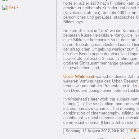
hörte er, als er 1970 nach Finnland kam, 
arbeitet er seither als Künstler und dabei
(Kuvataideakatemia). Im Jahr 1991 nimmt e
persönliches und gebautes, städtisches 
Bildessays.
So zum Beispiel in “bike" wo die Kamera 
bebauten Küste Helsinkis einfängt, die in
einer Bildreise komponiert sind, dass si
deren Bedeutung nachdenken lassen. Hier, 
der alltäglichen Umgebung weniger zum S
um über Bedeutungen der visuellen Umg
sowohl als politische Sinnes-Erfahrungen
größerer Sinnzusammenhänge gelesen werd
eingeschrieben sind.
Oliver Whitehead
war schon dieses Jahr au
weiteren Vorführungen des Urban Resear
freuen wir uns mit der Präsentation in der
von Directors Lounge einen tieferen Einbl
In Whitehead's later work the subject mat
settings(...) The visual idiom and the over
slanted narrative dynamic. The meaning of 
combination of cinematography, editing, r
an inherent political dimension in the work
commercial cinema. (Hanna Johannson)
Sonntag, 12 August 2007, 20 h 30
Z-Ba