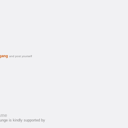
 gang
and post yourself
Fame
unge is kindly supported by