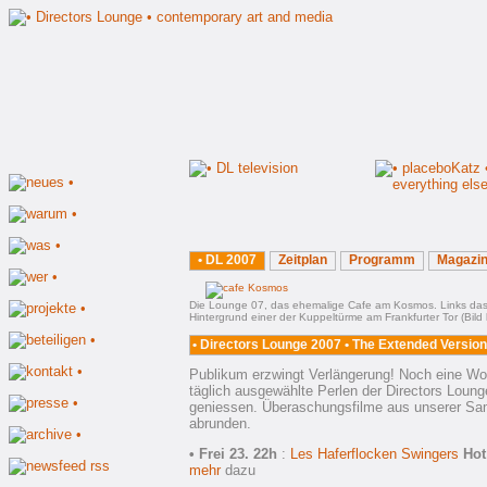
•
DL 2007
Zeitplan
Programm
Magazi
Die Lounge 07, das ehemalige Cafe am Kosmos. Links das 
Hintergrund einer der Kuppeltürme am Frankfurter Tor (Bild kl
• Directors Lounge 2007 • The Extended Versio
Publikum erzwingt Verlängerung! Noch eine Woc
täglich ausgewählte Perlen der Directors Loun
geniessen. Überaschungsfilme aus unserer S
abrunden.
• Frei 23. 22h
:
Les Haferflocken Swingers
Hot
mehr
dazu