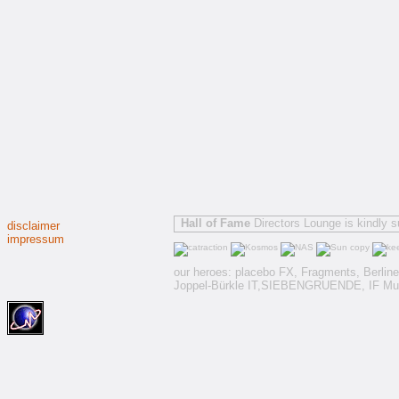
Hall of Fame
Directors Lounge is kindly 
disclaimer
impressum
our heroes:
placebo FX,
Fragments
,
Berline
Joppel-Bürkle IT,
SIEBENGRUENDE
,
IF Mu