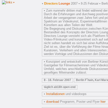
•
Directors
Lounge
2007
•
8-25 Februar • Berli
• Zum nunmehr dritten mal findet während der
Durch die Erfahrungen und durchweg positive
Arbeit der vergangenen zwei Jahre fort und pr
Spektrum an Videokunst, Experimentalfilmen u
Künstlern aus allen Teilen der Welt.
Die Begegnung und Diskussion zwischen Künst
Bestandteil des Konzepts der Directors Loung
Directors Lounge versteht sich als Plattform
Video-/Filmkunst und konzentriert sich auf se
nicht selten handelt es sich bei einer Auffüh
Ziel ist es, über die Vorführung der Filme hi
Kuratoren, Verleihern und allen Interessierte
werden Vorträge und Diskussionen den Diskurs
• Konzipiert und entwickelt von Berliner Künst
Gastgeber für Filmemacherinnen und Videoküns
Umfeld, welches anschließende Diskussionen,
geselliges Miteinander zulässt.
8 - 18. Februar 2007
Berlin F´hain, Karl Mar
täglich ab18h open end
•
Installationen
und videoloops
•
download
Programm, Poster und Flyer
hier