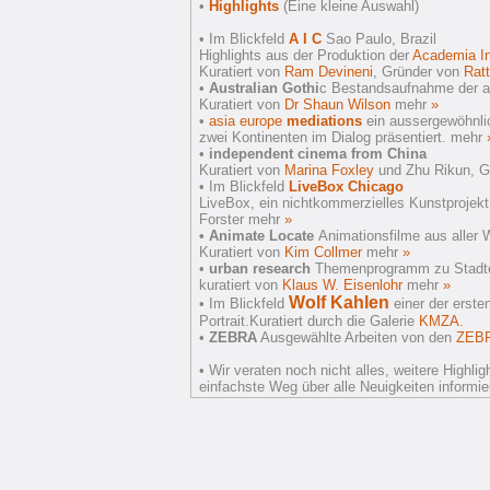
•
Highlights
(Eine kleine Auswahl)
• Im Blickfeld
A I C
Sao Paulo, Brazil
Highlights aus der Produktion der
Academia In
Kuratiert von
Ram Devineni
, Gründer von
Ratt
•
Australian Gothi
c Bestandsaufnahme der ak
Kuratiert von
Dr Shaun Wilson
mehr
»
•
asia
europe
mediations
ein aussergewöhnli
zwei Kontinenten im Dialog präsentiert. mehr
•
independent cinema from China
Kuratiert von
Marina Foxley
und Zhu Rikun, G
• Im Blickfeld
LiveBox Chicago
LiveBox, ein nichtkommerzielles Kunstprojekt, 
Forster mehr
»
• Animate Locate
Animationsfilme aus aller W
Kuratiert von
Kim Collmer
mehr
»
•
urban research
Themenprogramm zu Stadte
kuratiert von
Klaus W. Eisenlohr
mehr
»
Wolf
Kahlen
• Im Blickfeld
einer der erste
Portrait.Kuratiert durch die Galerie
KMZA.
•
ZEBRA
Ausgewählte Arbeiten von den
ZEB
•
Wir veraten noch nicht alles, weitere Highl
einfachste Weg über alle Neuigkeiten informie